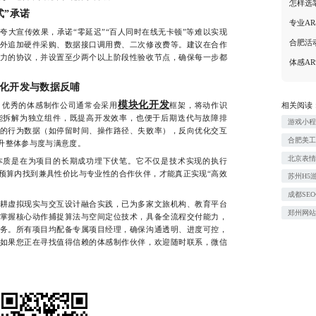
怎样选
式”承诺
专业A
宣传效果，承诺“零延迟”“百人同时在线无卡顿”等难以实现
合肥活
外追加硬件采购、数据接口调用费、二次修改费等。建议在合作
力的协议，并设置至少两个以上阶段性验收节点，确保每一步都
体感A
化开发与数据反哺
模块化开发
相关阅读
优秀的体感制作公司通常会采用
框架，将动作识
能拆解为独立组件，既提高开发效率，也便于后期迭代与故障排
游戏小
的行为数据（如停留时间、操作路径、失败率），反向优化交互
合肥美
提升整体参与度与满意度。
北京表
质是在为项目的长期成功埋下伏笔。它不仅是技术实现的执行
预算内找到兼具性价比与专业性的合作伙伴，才能真正实现“高效
苏州H5
成都SE
虚拟现实与交互设计融合实践，已为多家文旅机构、教育平台
郑州网
掌握核心动作捕捉算法与空间定位技术，具备全流程交付能力，
务。所有项目均配备专属项目经理，确保沟通透明、进度可控，
如果您正在寻找值得信赖的体感制作伙伴，欢迎随时联系，微信