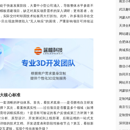
南京小
于快速发展阶段，大量中小型公司涌入，导致整体水平参差不
武汉趣
模板搭建项目，缺乏对真实场景需求的深入调研；更有甚者，在
盖”，实际交付时却因技术短板而大打折扣。此外，许多项目存在交
鸿蒙A
旦出现故障便陷入“无人响应”的困境，严重影响项目可持续运
天津全
网站建
合肥体
商城系
如何选
微信小
协同开
网站开
鸿蒙软
大核心标准
定制鸿
套清晰的评估体系。首先，看技术底座——是否拥有自主研发
南京引
撑？其次，看案例真实性——过往项目是否覆盖多个领域（如博
育培训模拟系统）？是否有可验证的客户反馈或第三方评测？第
定制营
求分析、原型设计、开发测试到上线部署、后期运维的一站式支
深圳游
详细的技术文档、开发进度表和阶段性验收节点？第五，看创新
交互逻辑，实现个性化体验升级？