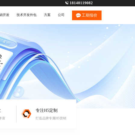
18140119082
销开发
技术开发外包
方案
公司
工期报价
发
专注H5定制
丰富
打造品牌专属H5营销