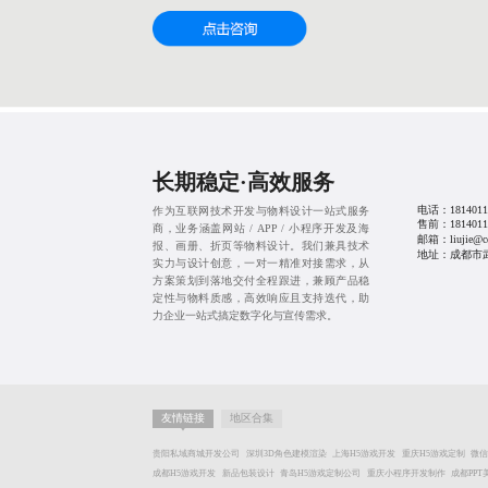
长期稳定·高效服务
电话：
1814011
作为互联网技术开发与物料设计一站式服务
售前：
1814011
商，业务涵盖网站 / APP / 小程序开发及海
邮箱：liujie@cd
报、画册、折页等物料设计。我们兼具技术
地址：成都市武
实力与设计创意，一对一精准对接需求，从
方案策划到落地交付全程跟进，兼顾产品稳
定性与物料质感，高效响应且支持迭代，助
力企业一站式搞定数字化与宣传需求。
友情链接
地区合集
贵阳私域商城开发公司
深圳3D角色建模渲染
上海H5游戏开发
重庆H5游戏定制
微信
成都H5游戏开发
新品包装设计
青岛H5游戏定制公司
重庆小程序开发制作
成都PP