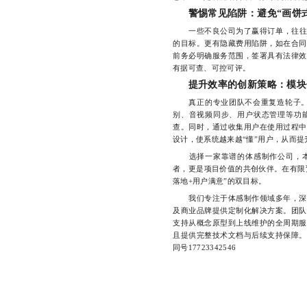
警惕常见陷阱：避免“画饼
一些不良公司为了赢得订单，往往夸大
的目标。更有隐藏费用陷阱，如在合同
前务必明确服务范围，签署具有法律效
有据可查、可控可评。
提升效率的创新策略：模块
真正的专业团队不会重复造轮子。
别、音视频同步、用户状态管理等功
查。同时，通过收集用户在使用过程中
设计，使系统越来越“懂”用户，从而
选择一家靠谱的体感制作公司，本
者，更是项目价值的共创伙伴。在有限
落地+用户满意”的双目标。
我们专注于体感制作领域多年，深耕
及商业品牌提供定制化解决方案。团队
支持从概念原型到上线维护的全周期服
且提供完整技术文档与后续支持保障。
同号17723342546