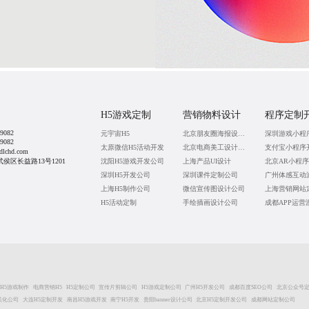
H5游戏定制
营销物料设计
程序定制
9082
元宇宙H5
北京朋友圈海报设计公司
深圳游戏小程
9082
太原微信H5活动开发
北京电商美工设计公司
支付宝小程序
lchd.com
侯区长益路13号1201
沈阳H5游戏开发公司
上海产品UI设计
北京AR小程
深圳H5开发公司
深圳课件定制公司
上海H5制作公司
微信宣传图设计公司
上海营销网站
H5活动定制
手绘插画设计公司
H5游戏制作
电商营销H5
H5定制公司
宣传片剪辑公司
H5游戏定制公司
广州H5开发公司
成都百度SEO公司
北京公众号
T美化公司
大连H5定制开发
南昌H5游戏开发
南宁H5开发
贵阳banner设计公司
北京H5定制开发公司
成都网站定制公司