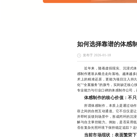
如何选择靠谱的体感
发布于 2026-01-18
近年来，随着虚拟现实、沉浸式体验
感制作逐渐从概念走向落地。越来越多
术上的精准还原，更能为项目注入持久
化”“全案服务”的旗号，实则缺乏核
专业能力与行业口碑的体感制作公司，
体感制作的核心价值：不只是
所谓体感制作，本质上是通过动作捕
容之间的自然互动通道。它不仅仅是让
并即时反馈到场景中，形成闭环的沉浸
解与自主掌控能力。例如，是否采用低
否在复杂光照环境下保持稳定追踪？这
当前市场现状：表面繁荣下