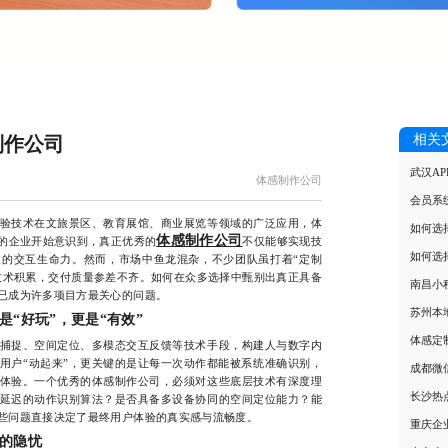
相关
制作公司
武汉A
体感制作公司
会员系
技术在文旅景区、教育展馆、商业展览等领域的广泛应用，体
如何选
体感制作公司
的企业开始意识到，真正优秀的
不仅能够实现技
如何选
的交互生命力。然而，市场中鱼龙混杂，不少团队虽打着“定制
心技术积累，交付质量参差不齐。如何在众多选择中甄别出真正具备
南昌小
已成为许多项目方最关心的问题。
苏州本
“好玩”，更是“有效”
体感定
捉、空间定位、多模态交互反馈等技术手段，构建人与数字内
用户“动起来”，更关键的是让每一次动作都能被系统准确识别，
成都微
体验。一个优秀的体感制作公司，必须对这些底层技术有深度理
长沙热
延迟的动作识别算法？是否具备多设备协同的空间定位能力？能
些问题直接决定了最终用户体验的真实感与流畅度。
重庆企
的隐忧