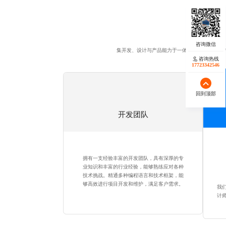
集开发、设计与产品能力于一体，坚持"专业人做
咨询热线
17723342546
回到顶部
开发团队
拥有一支经验丰富的开发团队，具有深厚的专
业知识和丰富的行业经验，能够熟练应对各种
技术挑战。精通多种编程语言和技术框架，能
够高效进行项目开发和维护，满足客户需求。
我
计