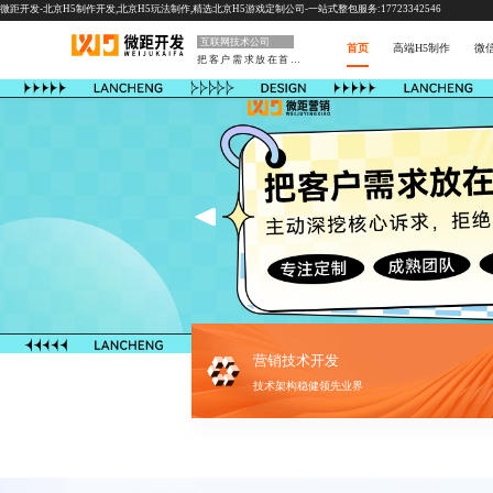
微距开发-北京H5制作开发,北京H5玩法制作,精选北京H5游戏定制公司-一站式整包服务:17723342546
互联网技术公司
首页
高端H5制作
微
把客户需求放在首位
营销技术开发
技术架构稳健领先业界