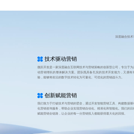
深度融合技术
技术驱动营销
微距开发是一家深度融合互联网技术与营销策略的创新型公司，专注于为
动营销增长的整体解决方案。团队既具备扎实的技术开发能力，又拥有
验，能够将前沿的数字技术转化为可量化、可优化的营销战斗力。
创新赋能营销
我们致力于打破技术与营销的壁垒，通过开发智能营销工具、构建数据驱
化营销咨询服务，帮助企业实现营销自动化、精准化和智能化。我们的目
赋能营销全链路，让企业的每一分营销投入都能获得最大化的回报。