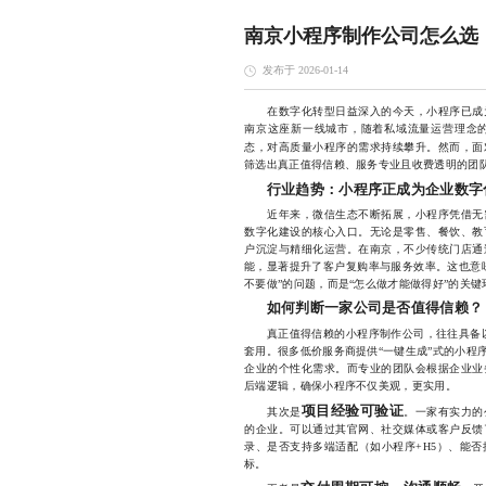
南京小程序制作公司怎么选
发布于 2026-01-14
在数字化转型日益深入的今天，小程序已成为
南京这座新一线城市，随着私域流量运营理念
态，对高质量小程序的需求持续攀升。然而，面
筛选出真正值得信赖、服务专业且收费透明的团
行业趋势：小程序正成为企业数字
近年来，微信生态不断拓展，小程序凭借无需
数字化建设的核心入口。无论是零售、餐饮、教
户沉淀与精细化运营。在南京，不少传统门店通
能，显著提升了客户复购率与服务效率。这也意
不要做”的问题，而是“怎么做才能做得好”的关键
如何判断一家公司是否值得信赖？
真正值得信赖的小程序制作公司，往往具备以
套用。很多低价服务商提供“一键生成”式的小程
企业的个性化需求。而专业的团队会根据企业业
后端逻辑，确保小程序不仅美观，更实用。
项目经验可验证
其次是
。一家有实力的
的企业。可以通过其官网、社交媒体或客户反馈
录、是否支持多端适配（如小程序+H5）、能
标。