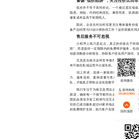
警惕“低价陷阱”，关注性价比而
低价并不等于高性价比。一个被过度压缩成本
隐患。例如，代码结构混乱、兼容性差、容易崩
修复成本远高于初期投入。
因此，企业在对比时应更关注整体服务价值：
备产品经理与UI设计师协同工作？这些因素共同
售后服务不可忽视
小程序上线只是起点，真正的价值在于持续运
联”，而是提供一定期限内的免费维护服务，包
动提供数据分析报告，协助客户优化用户路径、
尤其是在南京这样竞争激烈的市场环境中，谁
有可能在私域运营中占据先机。
综上所述，选择一家值得信赖的南京小程序
力、服务流程、案例质量与售后支持。只有那
队，才能真正帮助企业实现数字化增长的目标。
我们专注于为南京及周边企业提供专业的
咨询热线
18140119082
跟进，确保每一个细节都符合企业实际需求，同
团队由资深开发工程师与交互设计师组成，擅长
目前已成功服务超过60家本地企业，覆盖餐饮、
的免费维护支持，助力客户实现稳定运营与持续增长，
回到顶部