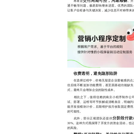
交付周期可控，沟通顺畅
再者是
。开
通不畅等问题，极易影响整体进度。优秀的团队
让客户全程参与关键决策，减少信息不对称带来
收费透明，避免隐形陷阱
在选择过程中，价格无疑是企业最敏感的点之一。
但后续不断追加功能费用，甚至因基础功能缺失
式，最终只会增加企业的隐性成本。
相比之下，值得信赖的南京小程序制作公司
试、部署、运维等环节拆解成清晰条目，明确列出
能开发按模块计价，后期维护按月收取固定费用
的可能性。
分阶段付款
此外，部分正规团队还提供
30%。这种方式既保障了开发方的资金流动，也
的风险。