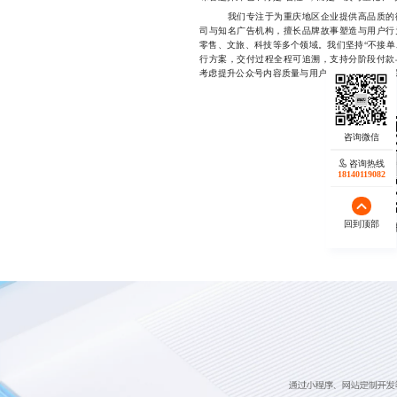
我们专注于为重庆地区企业提供高品质的微
司与知名广告机构，擅长品牌故事塑造与用户行
零售、文旅、科技等多个领域。我们坚持“不接单
行方案，交付过程全程可追溯，支持分阶段付款
考虑提升公众号内容质量与用户粘性，欢迎直接联系17
咨询热线
18140119082
回到顶部
微信