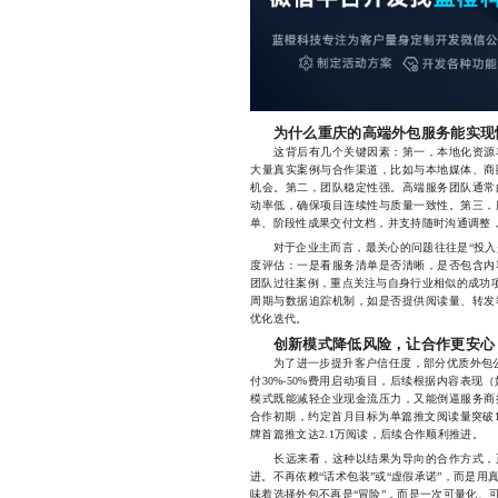
为什么重庆的高端外包服务能实现
这背后有几个关键因素：第一，本地化资源丰
大量真实案例与合作渠道，比如与本地媒体、商
机会。第二，团队稳定性强。高端服务团队通常
动率低，确保项目连续性与质量一致性。第三，
单、阶段性成果交付文档，并支持随时沟通调整，
对于企业主而言，最关心的问题往往是“投入是
度评估：一是看服务清单是否清晰，是否包含内
团队过往案例，重点关注与自身行业相似的成功项
周期与数据追踪机制，如是否提供阅读量、转发
优化迭代。
创新模式降低风险，让合作更安心
为了进一步提升客户信任度，部分优质外包公司
付30%-50%费用启动项目，后续根据内容表
模式既能减轻企业现金流压力，又能倒逼服务商
合作初期，约定首月目标为单篇推文阅读量突破1
牌首篇推文达2.1万阅读，后续合作顺利推进。
长远来看，这种以结果为导向的合作方式，正
进。不再依赖“话术包装”或“虚假承诺”，而是
味着选择外包不再是“冒险”，而是一次可量化、