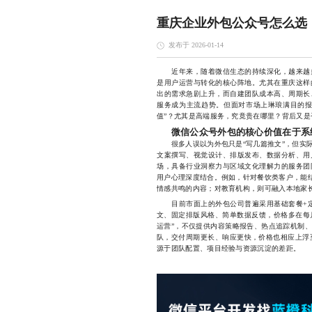
重庆企业外包公众号怎么选
发布于 2026-01-14
近年来，随着微信生态的持续深化，越来越多
是用户运营与转化的核心阵地。尤其在重庆这样
出的需求急剧上升，而自建团队成本高、周期长
服务成为主流趋势。但面对市场上琳琅满目的报
值”？尤其是高端服务，究竟贵在哪里？背后又
微信公众号外包的核心价值在于系
很多人误以为外包只是“写几篇推文”，但实际
文案撰写、视觉设计、排版发布、数据分析、用
场，具备行业洞察力与区域文化理解力的服务团
用户心理深度结合。例如，针对餐饮类客户，能结
情感共鸣的内容；对教育机构，则可融入本地家
目前市面上的外包公司普遍采用基础套餐+定制
文、固定排版风格、简单数据反馈，价格多在每月
运营”，不仅提供内容策略报告、热点追踪机制
队，交付周期更长、响应更快，价格也相应上浮至8
源于团队配置、项目经验与资源沉淀的差距。