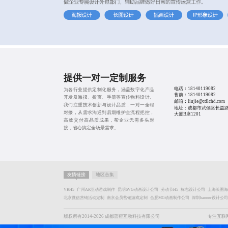
提供一对一定制服务
电话：
18140119082
为各行业提供定制化服务，涵盖数字化产品
售前：
18140119082
开发及海报、折页、手册等宣传物料设计。
邮箱：liujie@cdlchd.com
我们注重技术创新与设计品质，一对一全程
地址：成都市武侯区长益路
对接，从需求沟通到后期维护全流程把控，
大厦B座1201
高效交付高品质成果，帮企业无需多头对
接，省心搞定全场景需求。
友情链接
地区合集
VRH5
广州AR互动游戏制作
昆明SVG动画设计公司
劳动节H5
标志设计公司
上海长图海
北京微信营销活动定制
南京会员营销游戏定制
合肥MG动画制作公司
深圳banner设计公司
版权所有2014-2026 成都蓝橙互动科技有限公司
专注互联