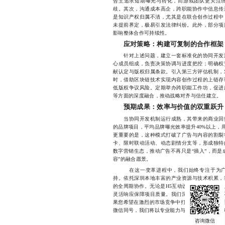
告主追求短期曝光与转化，而游戏团队更关注
歧。其次，沟通成本高企，跨职能协作中信息传
是知识产权归属不清，尤其是在联合创作过程中
未提前界定，极易引发法律纠纷。此外，部分项
影响整体合作可持续性。
应对策略：构建可复制的合作框架
针对上述问题，建立一套标准化的协同开发流
心成员组成，负责决策协调与进度把控；明确权
献认定与版权归属条款。引入第三方评估机制，
时，借助区块链技术实现内容创作过程的上链存
低版权争议风险。定期举办跨职能工作坊，促进
等方面的深度融合，推动战略对齐与信任建立。
预期成果：效率与价值的双重跃升
当协同开发机制运行成熟，其带来的商业回报
的品牌项目，平均品牌曝光效率提升40%以上，
更重要的是，这种模式打破了广告与内容的割裂
卡、限时联动活动、动态剧情分支等，形成独特
数字营销生态，推动广告不再只是“插入”，而是
容”的融合愿景。
在这一变革进程中，我们始终专注于为广告
持。依托深圳本地丰富的产业资源与技术积累，
的全周期协作。无论是H5互动设计、动态广告
灵活响应保障项目质量。我们深知，真正的协同
果您希望在激烈的市场竞争中打造更具穿透力的品牌内
微信同号，我们将以专业能力与实战经验，助您