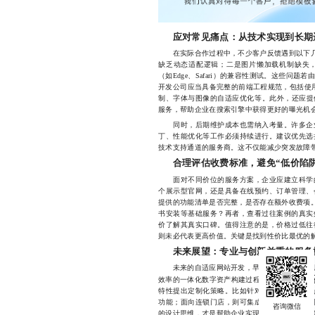
应对常见痛点：从技术实现到长期
在实际合作过程中，不少客户反馈遇到以下几类
缺乏动态适配逻辑；二是图片懒加载机制缺失
（如Edge、Safari）的兼容性测试。这些问
开发公司应当具备完整的前端工程规范，包括使用弹性
制、字体与图像的自适应优化等。此外，还应提
服务，帮助企业在搜索引擎中获得更好的曝光机
同时，后期维护成本也需纳入考量。许多企业
丁、性能优化等工作必须持续进行。建议优先选
技术支持通道的服务商。这不仅能减少突发故障
合理评估收费标准，避免“低价陷阱
面对不同价位的服务方案，企业应建立科学的
个展示型官网，还是具备在线预约、订单管理、
提供的功能清单是否完整，是否存在额外收费项。
书安装等基础服务？再者，查看过往案例的真实
价了解其真实口碑。值得注意的是，价格过低往
则未必代表更高价值。关键是找到性价比最优的
未来展望：专业与创新并重的服务
未来的自适应网站开发，早已超越简单的“多屏
自适
效率的一体化数字资产构建过程。顶尖的
特性提出定制化策略。比如针对天津本地旅游景
功能；面向连锁门店，则可集成分店定位、库存
的设计思维，才是帮助企业实现长期增长的核心