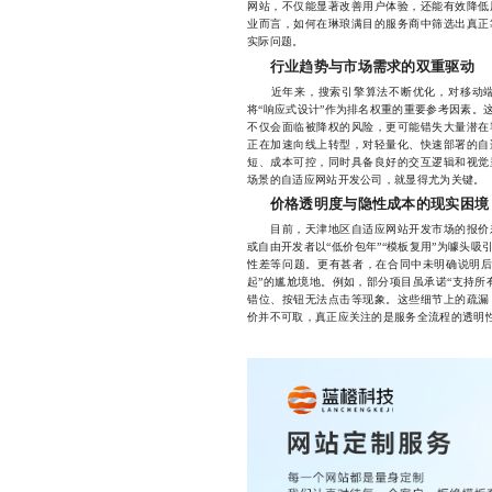
网站，不仅能显著改善用户体验，还能有效降低
业而言，如何在琳琅满目的服务商中筛选出真正
实际问题。
行业趋势与市场需求的双重驱动
近年来，搜索引擎算法不断优化，对移动端
将“响应式设计”作为排名权重的重要参考因素。
不仅会面临被降权的风险，更可能错失大量潜在
正在加速向线上转型，对轻量化、快速部署的自
短、成本可控，同时具备良好的交互逻辑和视觉
场景的自适应网站开发公司，就显得尤为关键。
价格透明度与隐性成本的现实困境
目前，天津地区自适应网站开发市场的报价差
或自由开发者以“低价包年”“模板复用”为噱头
性差等问题。更有甚者，在合同中未明确说明后
起”的尴尬境地。例如，部分项目虽承诺“支持所
错位、按钮无法点击等现象。这些细节上的疏漏
价并不可取，真正应关注的是服务全流程的透明