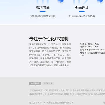
专注于个性化H5定制
电话：
18140119082
聚焦H5营销价值，我们坚持 “以结果为导
售前：
18140119082
向”，提供个性化定制开发服务，助力企业实
邮箱：liujie@cdlchd.com
现营销目标。不只是简单开发H5，更深入了
地址：四川省成都市长益路
解营销痛点、目标用户与推广场景，打造能
1201
解决问题、带来效果的营销工具。技术保障
运行稳定、加载快速，提升用户体验。积累
丰富营销型H5开发经验，帮助众多企业实现
品牌曝光、用户增长、业绩提升，用专业实
力为营销之路保驾护航。
友情链接
地区合集
北京SVG动画设计公司
昆明品牌网站开发
贵阳公众号头尾图设计
H5活动定制
武汉SEO
成都AI软件开发公司
哈尔滨互动H5制作
垃圾分类H5
上海H5营销活动定制
武汉品牌网站
版权所有2014-2026 成都蓝橙互动科技有限公司