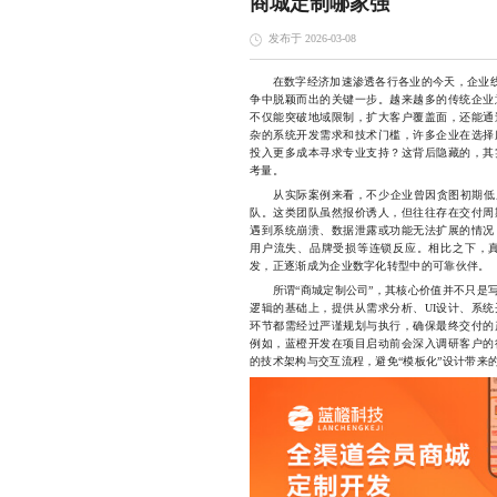
商城定制哪家强
发布于 2026-03-08
在数字经济加速渗透各行各业的今天，企业线上
争中脱颖而出的关键一步。越来越多的传统企业
不仅能突破地域限制，扩大客户覆盖面，还能通
杂的系统开发需求和技术门槛，许多企业在选择
投入更多成本寻求专业支持？这背后隐藏的，其
考量。
从实际案例来看，不少企业曾因贪图初期低成
队。这类团队虽然报价诱人，但往往存在交付周
遇到系统崩溃、数据泄露或功能无法扩展的情况
用户流失、品牌受损等连锁反应。相比之下，
发，正逐渐成为企业数字化转型中的可靠伙伴。
所谓“商城定制公司”，其核心价值并不只是写
逻辑的基础上，提供从需求分析、UI设计、系
环节都需经过严谨规划与执行，确保最终交付的
例如，蓝橙开发在项目启动前会深入调研客户的
的技术架构与交互流程，避免“模板化”设计带来