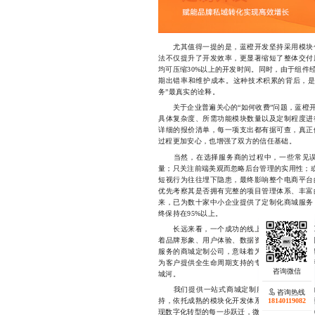
尤其值得一提的是，蓝橙开发坚持采用模块化
法不仅提升了开发效率，更显著缩短了整体交付
均可压缩30%以上的开发时间。同时，由于组件
期出错率和维护成本。这种技术积累的背后，是
务”最真实的诠释。
关于企业普遍关心的“如何收费”问题，蓝橙开
具体复杂度、所需功能模块数量以及定制程度进
详细的报价清单，每一项支出都有据可查，真正
过程更加安心，也增强了双方的信任基础。
当然，在选择服务商的过程中，一些常见误
量；只关注前端美观而忽略后台管理的实用性；或
短视行为往往埋下隐患，最终影响整个电商平台
优先考察其是否拥有完整的项目管理体系、丰富
来，已为数十家中小企业提供了定制化商城服务
终保持在95%以上。
长远来看，一个成功的线上商城不仅是销售工
着品牌形象、用户体验、数据资产乃至供应链协
服务的商城定制公司，意味着为企业未来的成长
为客户提供全生命周期支持的专业团队，致力于
城河。
我们提供一站式商城定制服务，涵盖需求分
咨询热线
18140119082
持，依托成熟的模块化开发体系与丰富的行业经
现数字化转型的每一步跃迁，微信同号181401190