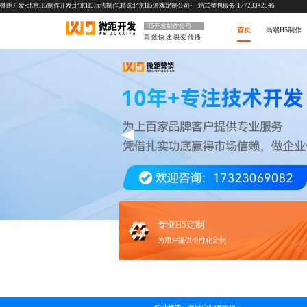
微距开发-北京H5制作开发,北京H5玩法制作,精选北京H5游戏定制公司-一站式整包服务:17723342546
H5开发制作公司
首页
高端H5制作
高效快速裂变传播
专业H5定制
为用户提供个性化定制