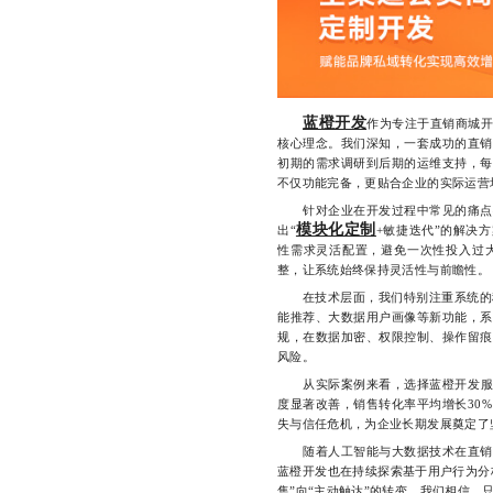
蓝橙开发
作为专注于直销商城开
核心理念。我们深知，一套成功的直销
初期的需求调研到后期的运维支持，每
不仅功能完备，更贴合企业的实际运营
针对企业在开发过程中常见的痛点—
模块化定制
出“
+敏捷迭代”的解决
性需求灵活配置，避免一次性投入过
整，让系统始终保持灵活性与前瞻性。
在技术层面，我们特别注重系统的稳
能推荐、大数据用户画像等新功能，系
规，在数据加密、权限控制、操作留痕
风险。
从实际案例来看，选择蓝橙开发服务
度显著改善，销售转化率平均增长30
失与信任危机，为企业长期发展奠定了
随着人工智能与大数据技术在直销领
蓝橙开发也在持续探索基于用户行为分
售”向“主动触达”的转变。我们相信