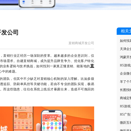
相关
开发公司
如何找
直销商城开发公司
天津企
直销行业正经历一场深刻的变革。越来越多的企业意识到，仅
鸿蒙开
市场需求。自建直销商城，成为提升品牌竞争力、优化客户转化
H5游
直
的业务逻辑与技术挑战，如何找到一家真正懂直销、能落地的
心中的难题。
企业微
的团队，但其中不少缺乏对直销核心机制的深入理解。比如多级
羊了个
透追踪、防刷单风控等关键功能，若由不专业的团队实现，极易
。而这些隐患，往往在系统上线后才暴露出来，造成不可挽回的
长图找
商城定
H5游
H5广
微距互
微距开