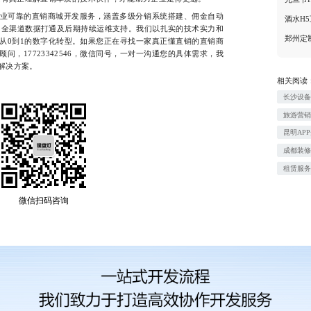
可靠的直销商城开发服务，涵盖多级分销系统搭建、佣金自动
酒水H
、全渠道数据打通及后期持续运维支持。我们以扎实的技术实力和
郑州定
从0到1的数字化转型。如果您正在寻找一家真正懂直销的直销商
问，17723342546，微信同号，一对一沟通您的具体需求，我
解决方案。
相关阅读
长沙设
旅游营
昆明AP
成都装
租赁服
微信扫码咨询