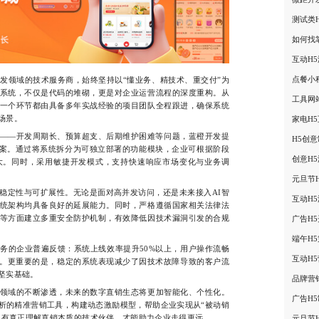
测试类
如何找
互动H
点餐小
发领域的技术服务商，始终坚持以“懂业务、精技术、重交付”为
系统，不仅是代码的堆砌，更是对企业运营流程的深度重构。从
工具网
一个环节都由具备多年实战经验的项目团队全程跟进，确保系统
场景。
家电H
—开发周期长、预算超支、后期维护困难等问题，蓝橙开发提
H5创
方案。通过将系统拆分为可独立部署的功能模块，企业可根据阶段
创意H
大。同时，采用敏捷开发模式，支持快速响应市场变化与业务调
元旦节
定性与可扩展性。无论是面对高并发访问，还是未来接入AI智
互动H
统架构均具备良好的延展能力。同时，严格遵循国家相关法律法
等方面建立多重安全防护机制，有效降低因技术漏洞引发的合规
广告H
端午H
的企业普遍反馈：系统上线效率提升50%以上，用户操作流畅
互动H
%。更重要的是，稳定的系统表现减少了因技术故障导致的客户流
坚实基础。
品牌营
域的不断渗透，未来的数字直销生态将更加智能化、个性化。
广告H
析的精准营销工具，构建动态激励模型，帮助企业实现从“被动销
，只有真正理解直销本质的技术伙伴，才能助力企业走得更远。
元旦节