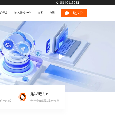
18140119082
销开发
技术开发外包
方案
公司
工期报价
趣味玩法H5
流程一站式
全行业H5玩法量身打造