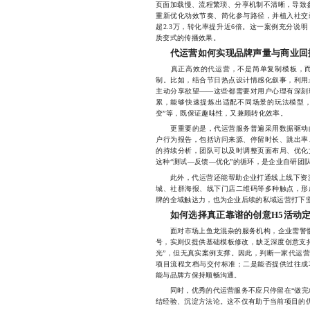
页面加载慢、流程繁琐、分享机制不清晰，导致参
重新优化动效节奏、简化参与路径，并植入社交
超2.3万，转化率提升近6倍。这一案例充分说
质变式的传播效果。
代运营如何实现品牌声量与商业回
真正高效的代运营，不是简单复制模板，而
制。比如，结合节日热点设计情感化叙事，利用
主动分享欲望——这些都需要对用户心理有深刻
累，能够快速提炼出适配不同场景的玩法模型，如
变”等，既保证趣味性，又兼顾转化效率。
更重要的是，代运营服务普遍采用数据驱动的
户行为报告，包括访问来源、停留时长、跳出率
的持续分析，团队可以及时调整页面布局、优化
这种“测试—反馈—优化”的循环，是企业自研团
此外，代运营还能帮助企业打通线上线下资源
城、社群海报、线下门店二维码等多种触点，形
牌的全域触达力，也为企业后续的私域运营打下
如何选择真正靠谱的创意H5活动
面对市场上鱼龙混杂的服务机构，企业需警惕“低
号，实则仅提供基础模板修改，缺乏深度创意支持；
光”，但无真实案例支撑。因此，判断一家代运
项目流程文档与交付标准；二是能否提供过往成
能与品牌方保持顺畅沟通。
同时，优秀的代运营服务不应只停留在“做完就
结经验、沉淀方法论。这不仅有助于当前项目的