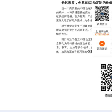
长远来看，创意H5活动定制的价
当一个高质量的H5活动被用户主动转发、反
的载体、一种情感连接的媒介。长期积累下来，
续的品牌传播、客户教育、产品演示等场景。更
更深入地了解用户偏好，为个性化推荐、精准营
对于希望在竞争中脱颖而出的品牌而言，创意
建差异化竞争力的战略支点。它让有限的预算产
咨询热线
情感共鸣。
17723342546
我们专注于创意H5活动定制代运营服务，拥
念转化为高传播性的互动体验，已成功助力数十
售、教育、文旅等多个领域，始终坚持以结果
回到顶部
创意H5活动定
效，如果您正在寻找可靠的
微信