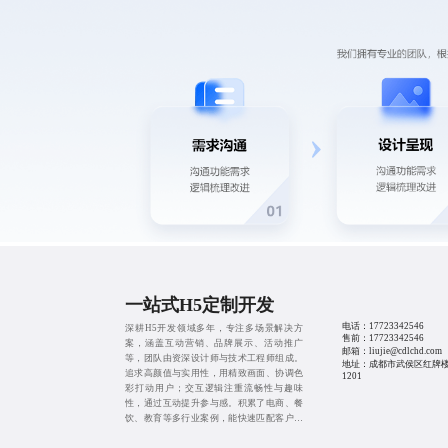
一站式H5定制开发
电话：
17723342546
深耕H5开发领域多年，专注多场景解决方
售前：
17723342546
案，涵盖互动营销、品牌展示、活动推广
邮箱：liujie@cdlchd.com
等，团队由资深设计师与技术工程师组成。
地址：成都市武侯区红牌楼
追求高颜值与实用性，用精致画面、协调色
1201
彩打动用户；交互逻辑注重流畅性与趣味
性，通过互动提升参与感。积累了电商、餐
饮、教育等多行业案例，能快速匹配客户需
求，提供一对一全程服务，响应及时、售后
贴心，让企业轻松引爆流量。