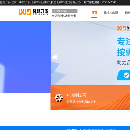
微距开发-北京H5制作开发,北京H5玩法制作,精选北京H5游戏定制公司-一站式整包服务:17723342546
H5定制公司
首页
高端H5制作
微
全营销全场景全覆盖
H5定制公司
为品牌打造专属H5定制