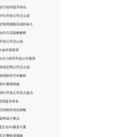
动设计如何提升转化
夕H5开发公司怎么选
戏定制周期能压缩到多久
包H5引流策略解析
5开发公司怎么选
队如何选靠谱
站式小程序开发公司推荐
5游戏定制公司怎么选
5游戏制作方向解析
票H5费用明细
销H5开发公司实力盘点
管理提升排名
意活动制作优化策略
5架构设计要点
遗文化H5建设方案
H5计费标准揭秘