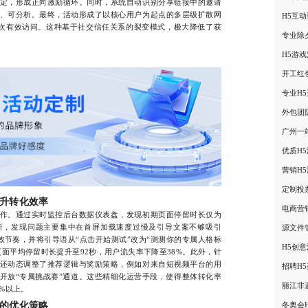
定，形成正向激励循环。同时，系统自动识别分享链接中的邀请
、可分析。最终，活动形成了以核心用户为起点的多层级扩散网
H5互
0次有效访问。这种基于社交信任关系的裂变模式，极大降低了获
专业除
H5游
开工红
专业H
外包团
广州一
优质H
营销H
定制投
升转化效率
电商营
。通过实时监控后台数据仪表盘，发现初期页面停留时长仅为
分析，发现问题主要集中在首屏加载速度过慢及引导文案不够吸引
源文件
效节奏，并将引导语从“点击开始测试”改为“测测你的专属人格标
H5创
面平均停留时长提升至92秒，用户流失率下降至38%。此外，针
还动态调整了推荐逻辑与奖励策略，例如对来自短视频平台的用
招聘H
户开放“专属挑战赛”通道。这些精细化运营手段，使得整体转化率
丽江非
%以上。
的优化策略
冬奥会