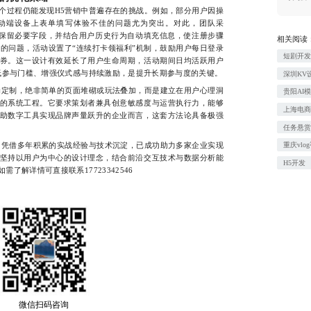
过程仍能发现H5营销中普遍存在的挑战。例如，部分用户因操
动端设备上表单填写体验不佳的问题尤为突出。对此，团队采
仅保留必要字段，并结合用户历史行为自动填充信息，使注册步骤
相关阅读
低的问题，活动设置了“连续打卡领福利”机制，鼓励用户每日登录
短剧开
券。这一设计有效延长了用户生命周期，活动期间日均活跃用户
降低参与门槛、增强仪式感与持续激励，是提升长期参与度的关键。
深圳KV
定制，绝非简单的页面堆砌或玩法叠加，而是建立在用户心理洞
贵阳AI
的系统工程。它要求策划者兼具创意敏感度与运营执行力，能够
上海电
助数字工具实现品牌声量跃升的企业而言，这套方法论具备极强
任务悬
凭借多年积累的实战经验与技术沉淀，已成功助力多家企业实现
重庆vl
坚持以用户为中心的设计理念，结合前沿交互技术与数据分析能
H5开发
了解详情可直接联系17723342546
微信扫码咨询