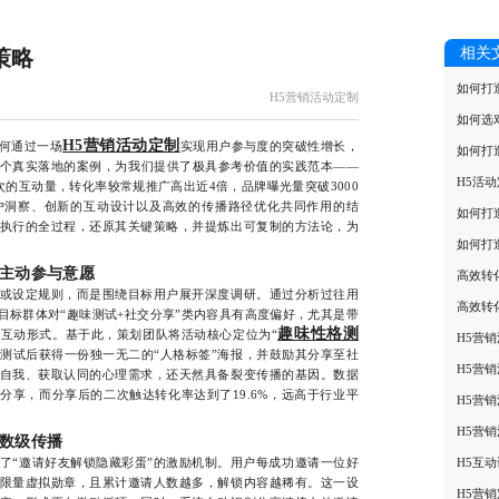
相关
策略
如何打
H5营销活动定制
如何选
H5营销活动定制
何通过一场
实现用户参与度的突破性增长，
如何打
个真实落地的案例，为我们提供了极具参考价值的实践范本——
H5活
次的互动量，转化率较常规推广高出近4倍，品牌曝光量突破3000
户洞察、创新的互动设计以及高效的传播路径优化共同作用的结
如何打
执行的全过程，还原其关键策略，并提炼出可复制的方法论，为
如何打
主动参与意愿
高效转
设定规则，而是围绕目标用户展开深度调研。通过分析过往用
高效转
目标群体对“趣味测试+社交分享”类内容具有高度偏好，尤其是带
趣味性格测
互动形式。基于此，策划团队将活动核心定位为“
H5营
成测试后获得一份独一无二的“人格标签”海报，并鼓励其分享至社
H5营
自我、获取认同的心理需求，还天然具备裂变传播的基因。数据
分享，而分享后的二次触达转化率达到了19.6%，远高于行业平
H5营
H5营
数级传播
“邀请好友解锁隐藏彩蛋”的激励机制。用户每成功邀请一位好
H5互
限量虚拟勋章，且累计邀请人数越多，解锁内容越稀有。这一设
H5营