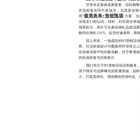
尽管本次案例成果显著，但回顾整个
作流程复杂而中途放弃，尤其是在移
极简表单+智能预填
用“
”方案，
压缩至15秒以内。同时，针对留存率
领取积分，积分可兑换实物礼品或优惠
数同比增长110%。这些经验表明，
综上所述，一场成功的H5营销活动
察、社交机制设计与数据闭环管理之上
在快速试错中找到最优解。对于希望借
的实战价值与迁移能力。
我们专注于H5营销活动定制服务，
用户增长与品牌曝光的双重突破，始终
力，打造高转化、强传播的营销作品，如需