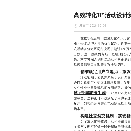
高效转化H5活动设计
发布于 2026-06-04
在数字化营销日益激烈的今天，如
成为众多品牌关注的核心议题。近期一
该活动在短短两周内实现了超过120万
万次。这一成绩的背后，是精准的用
果。本文将深入剖析这场活动从策划到
后续类似项目提供清晰的行动指南。
精准锁定用户兴趣点，激发
活动初期，团队并未急于设计页面或
户行为数据与社交媒体情绪反馈，发现
有个性化结果呈现和朋友圈晒图功能的
试+专属海报生成
”，让用户在完
交平台。这种设计不仅满足了用户表达
显示，78%的参与者在完成测试后主动
均水平。
构建社交裂变机制，实现指
为了放大传播效果，活动特别设置了
友参与，即可解锁一段专属语音彩蛋或