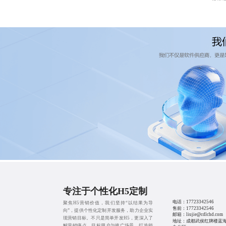
专注于个性化H5定制
电话：
17723342546
聚焦H5营销价值，我们坚持“以结果为导
售前：
17723342546
向”，提供个性化定制开发服务，助力企业实
邮箱：liujie@cdlchd.com
现营销目标。不只是简单开发H5，更深入了
地址：成都武侯红牌楼蓝海B
解营销痛点、目标用户与推广场景，打造能