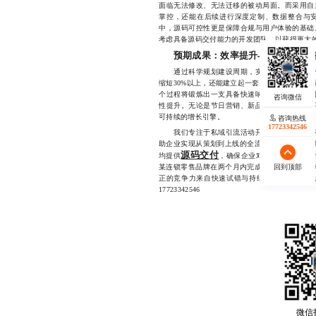
面临无法修改、无法迁移的被动局面。而采用自
掌控，还能在后续进行深度定制、数据整合与
中，源码可控性更是保障合规与用户体验的基础
考虑具备源码交付能力的开发团队，以获得更大
预期成果：效率提升与能力沉淀并
通过科学规划建设周期，实施模块化与敏捷化
缩短30%以上，还能建立起一套可复用的活动模
个过程将锻炼出一支具备快速响应能力的跨职能
性提升。无论是节日营销、新品推广，还是老客
可持续的增长引擎。
咨询热线
17723342546
我们专注于私域引流活动开发领域多年，拥有
助企业实现从策划到上线的全流程高效落地，尤其
源码交付
均提供
，确保企业对活动拥有完全控
回到顶部
某连锁零售品牌在两个月内完成三轮私域引流活动
正的竞争力来自快速试错与持续优化，而我们找
17723342546
微信