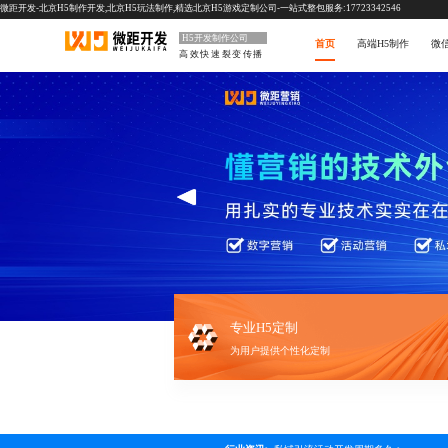
微距开发-北京H5制作开发,北京H5玩法制作,精选北京H5游戏定制公司-一站式整包服务:17723342546
H5开发制作公司
首页
高端H5制作
微
高效快速裂变传播
专业H5定制
为用户提供个性化定制