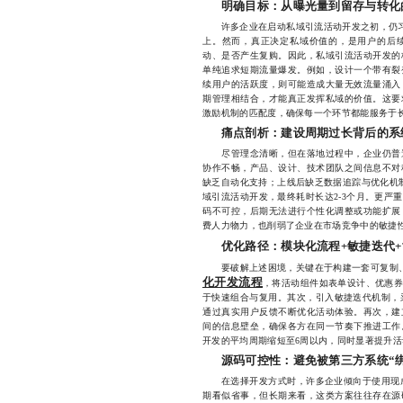
明确目标：从曝光量到留存与转化
许多企业在启动私域引流活动开发之初，仍习惯
上。然而，真正决定私域价值的，是用户的后
动、是否产生复购。因此，私域引流活动开发的
单纯追求短期流量爆发。例如，设计一个带有裂
续用户的活跃度，则可能造成大量无效流量涌入
期管理相结合，才能真正发挥私域的价值。这要
激励机制的匹配度，确保每一个环节都能服务于
痛点剖析：建设周期过长背后的系
尽管理念清晰，但在落地过程中，企业仍普遍
协作不畅，产品、设计、技术团队之间信息不对
缺乏自动化支持；上线后缺乏数据追踪与优化机
域引流活动开发，最终耗时长达2-3个月。更严
码不可控，后期无法进行个性化调整或功能扩展
费人力物力，也削弱了企业在市场竞争中的敏捷
优化路径：模块化流程+敏捷迭代
要破解上述困境，关键在于构建一套可复制、
化开发流程
，将活动组件如表单设计、优惠
于快速组合与复用。其次，引入敏捷迭代机制，采
通过真实用户反馈不断优化活动体验。再次，建
间的信息壁垒，确保各方在同一节奏下推进工作
开发的平均周期缩短至6周以内，同时显著提升
源码可控性：避免被第三方系统“
在选择开发方式时，许多企业倾向于使用现成
期看似省事，但长期来看，这类方案往往存在源