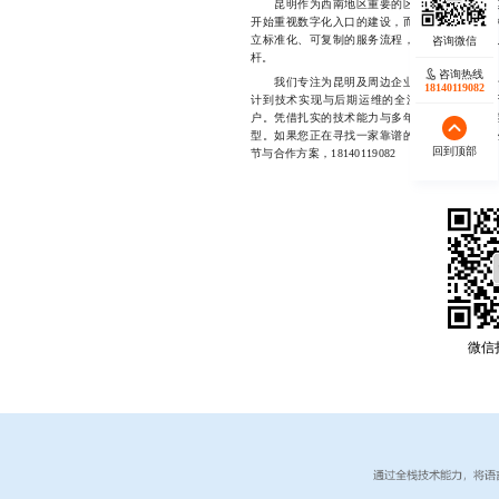
昆明作为西南地区重要的区域性中心城市，其
开始重视数字化入口的建设，而专业的公众号模
立标准化、可复制的服务流程，不仅能够帮助客
杆。
咨询热线
我们专注为昆明及周边企业提供一站式公众号
18140119082
计到技术实现与后期运维的全流程支持，致力
户。凭借扎实的技术能力与多年本地服务经验，
型。如果您正在寻找一家靠谱的公众号模板开发
回到顶部
节与合作方案，18140119082
微信