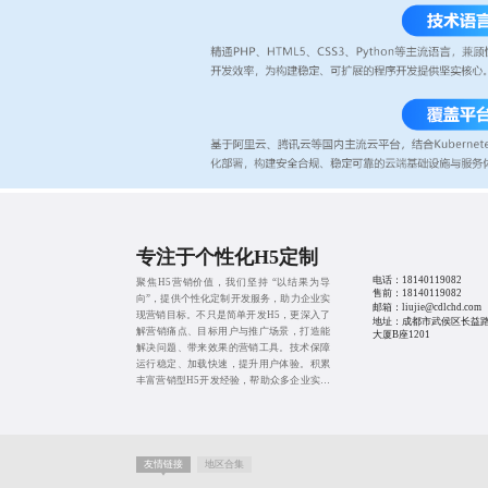
专注于个性化H5定制
电话：
18140119082
聚焦H5营销价值，我们坚持 “以结果为导
售前：
18140119082
向”，提供个性化定制开发服务，助力企业实
邮箱：liujie@cdlchd.com
现营销目标。不只是简单开发H5，更深入了
地址：成都市武侯区长益路
解营销痛点、目标用户与推广场景，打造能
大厦B座1201
解决问题、带来效果的营销工具。技术保障
运行稳定、加载快速，提升用户体验。积累
丰富营销型H5开发经验，帮助众多企业实现
品牌曝光、用户增长、业绩提升，用专业实
力为营销之路保驾护航。
友情链接
地区合集