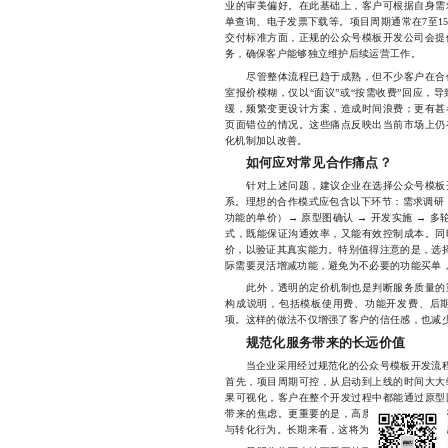
业的审美偏好。在此基础上，客户可根据自身需
单查询、电子发票下载等。项目周期通常在7至1
交付标准方面，正规的公众号模板开发公司会提
务，确保客户能够独立维护后续运营工作。
尽管整体流程已趋于成熟，但不少客户在合作
室报价模糊，仅以“面议”或“按需收费”回应，
缓，频繁变更设计方案，造成时间浪费；更有甚
页面错位的情况。这些痛点反映出当前市场上仍
化机制加以改善。
如何应对常见合作痛点？
针对上述问题，建议企业在选择公众号模板开
系。理想的合作模式应包含以下环节：需求调研 
功能的单价）→ 原型图确认 → 开发实施 → 
式，既能保证沟通效率，又能有效控制成本。同
价，以验证其真实能力。特别值得注意的是，选择
际需要灵活增减功能，避免为不必要的功能买单，
此外，透明的定价机制也是判断服务质量的重
构成说明，包括模板使用费、功能开发费、后
项。这样的做法不仅增强了客户的信任感，也减
规范化服务带来的长远价值
当企业采用经过规范化的公众号模板开发流程后
首先，项目周期可控，从启动到上线的时间大大
果可视化，客户在整个开发过程中都能通过原型
带来的焦虑。更重要的是，高质量的模板设计能
与转化行为。长期来看，这将为企业积累稳定的