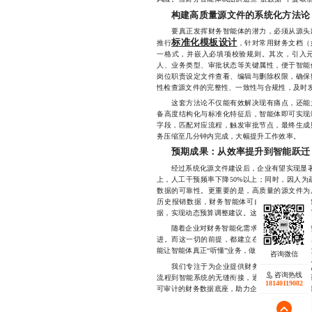
构建高质量源文件的系统化方法论
要真正发挥财务智能体的潜力，必须从源头建
标准化模板设计
推行
，针对常用财务文档（
一格式，并嵌入必填项校验规则。其次，引入
人、业务类型、审批状态等关键属性，便于智能
岗位职责设定文件查看、编辑与删除权限，确保
性检查源文件的完整性、一致性与合规性，及时
这套方法论不仅能有效解决现有痛点，还能为
备高度结构化与标准化特征后，智能体即可实现
字段，匹配对应流程，触发审批节点，最终生成
务压缩至几分钟内完成，大幅提升工作效率。
预期成果：从效率提升到智能跃迁
经过系统化源文件建设后，企业有望实现显著的
上，人工干预频率下降50%以上；同时，因人为
数据的可靠性。更重要的是，高质量的源文件为
历史报销数据，财务智能体可自动识别异常支
据，实现动态预算调整建议。这些能力不再是遥
随着企业对财务智能化需求的不断深化，财务智
进。而这一切的前提，都建立在一套清晰、稳定
能让智能体真正“听懂”业务，做出精准判断，推
我们专注于为企业提供财务智能体相关的
咨询热线
流程到智能系统的无缝衔接，通过标准化模板设
18140119082
可审计的财务数据底座，助力企业迈向真正的智能财务时