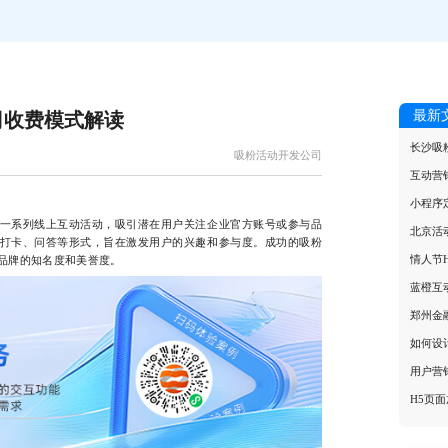
最新
司收费模式解读
长沙吸
吸粉活动开发公司
互动营
小程序
系列线上互动活动，吸引潜在用户关注企业官方账号或参与品
北京活
打卡、问答等形式，旨在激发用户的兴趣和参与度。成功的吸粉
情人节
品牌的知名度和美誉度。
蓝橙互
郑州金
如何设
用户营
H5页