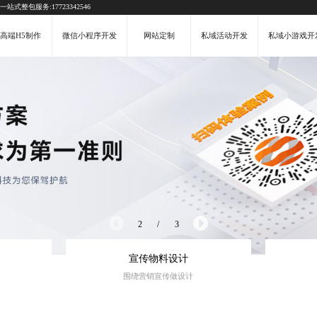
式整包服务:17723342546
高端H5制作
微信小程序开发
网站定制
私域活动开发
私域小游戏开
3
/
3
宣传物料设计
围绕营销宣传做设计