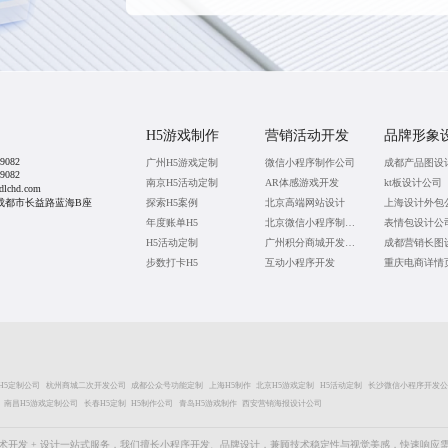
H5游戏制作
营销活动开发
品牌形象
9082
广州H5游戏定制
微信小程序制作公司
成都产品图设
9082
南京H5活动定制
AR体感游戏开发
kt板设计公司
lchd.com
成都市长益路蓝海B座
探索H5案例
北京高端网站设计
上海设计外包
年度账单H5
北京微信小程序制作公司
表情包设计公
H5活动定制
广州积分商城开发公司
步数打卡H5
互动小程序开发
重庆电商详情
H5定制公司
杭州商城二次开发公司
成都公众号功能定制
上海H5制作
北京H5游戏定制
H5活动定制
长沙微信小程序开发公
南昌H5游戏定制公司
长春H5定制
H5制作公司
青岛H5游戏制作
西安营销海报设计公司
术开发 + 设计一站式服务，我们擅长小程序开发、品牌设计，兼顾技术稳定性与视觉美感，快速响应