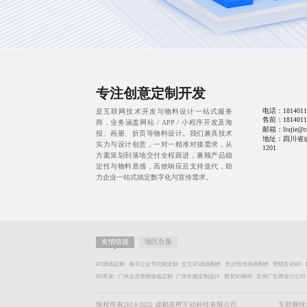
专注创意定制开发
电话：
1814011
是互联网技术开发与物料设计一站式服务
售前：
1814011
商，业务涵盖网站 / APP / 小程序开发及海
邮箱：liujie@cd
报、画册、折页等物料设计。我们兼具技术
地址：四川省
实力与设计创意，一对一精准对接需求，从
1201
方案策划到落地交付全程跟进，兼顾产品稳
定性与物料质感，高效响应且支持迭代，助
力企业一站式搞定数字化与宣传需求。
友情链接
地区合集
H5游戏定制
南京公众号功能定制
交互H5游戏制作
长沙宣传动画制作
营销互动H5
H5开发
广州会员营销游戏定制
广州长图定制设计
西安H5制作
苏州广告牌设计公司
版权所有2014-2025 成都蓝橙互动科技有限公司
互联网技