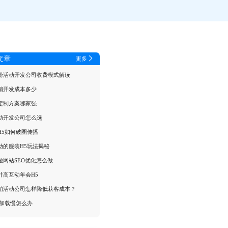
文章
更多
粉活动开发公司收费模式解读
销开发成本多少
定制方案哪家强
动开发公司怎么选
H5如何破圈传播
动的服装H5玩法揭秘
融网站SEO优化怎么做
计高互动年会H5
销活动公司怎样降低获客成本？
面加载慢怎么办