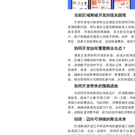
当前区域商城开发的现实困境
尽管许多地方政府和企业都意识到协同开发的
资源错配问题：部分项目过度依赖财政投入或地
真实需求，导致后期招商困难。其次是信任缺
力，商户则顾虑长期投入回报不明朗。此外，权
界定，容易引发推诿扯皮。这些因素叠加，使得大
协同开发如何重塑商业生态？
要真正发挥协同开发的价值，必须从机制设
先，应建立清晰的契约机制，将各方的权利义务
次，借助数字化协作平台，实现从立项、建设到
策效率。再者，设立阶段性成果评估体系，定期
盘，确保合作始终围绕目标展开。更重要的是，要
励、联合营销等方式增强其参与感，从而形成真
协同开发带来的预期成效
当协同开发机制得以有效运行，区域商城的整
著提高，避免了大量“烂尾工程”；另一方面，坪
营能力的双重优化。与此同时，消费者黏性也随
需求，购物体验更具温度与个性。从宏观层面看
收，还能促进消费升级，成为拉动区域经济增长
结语：迈向可持续的商业未来
区域商城开发已不再是单纯的建筑施工或商业
的系统工程。在这一进程中，协同开发不仅是