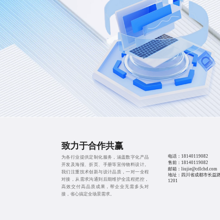
致力于合作共赢
电话：
18140119082
为各行业提供定制化服务，涵盖数字化产品
售前：
18140119082
开发及海报、折页、手册等宣传物料设计。
邮箱：liujie@cdlchd.com
我们注重技术创新与设计品质，一对一全程
地址：四川省成都市长益路
对接，从需求沟通到后期维护全流程把控，
1201
高效交付高品质成果，帮企业无需多头对
接，省心搞定全场景需求。