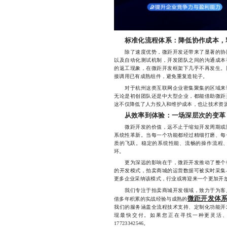
标准化流程体系：降低协作成本，
除了速度优势，微距开发还带来了显著的协同
以及自动化测试机制，开发团队之间的沟通成本
的返工现象，在微距开发框架下几乎不再发生。
接调用已有成熟组件，避免重复造轮子。
对于杭州这类互联网企业密集聚集的区域来说
无论是初创团队还是中大型企业，都能借助微距
这不仅降低了人力投入和维护成本，也让技术资
从效率到体验：一场深层次的变革
微距开发的价值，远不止于缩短开发周期或降
系统性革新。当每一个功能都经过精细打磨、每
质的飞跃。稳定的系统性能、流畅的操作流程
环。
更为深远的影响在于，微距开发推动了整个行
的开发模式，拍卖商城的运营数据可被实时采集
更多企业采纳该模式，行业或将迎来一个更加开
我们专注于拍卖商城开发领域，致力于为客户
微距开发体
借多年积累的实战经验与成熟的
我们的服务涵盖全流程技术支持、定制化功能开
现最快交付。如果您正在寻找一种更灵活
17723342546。