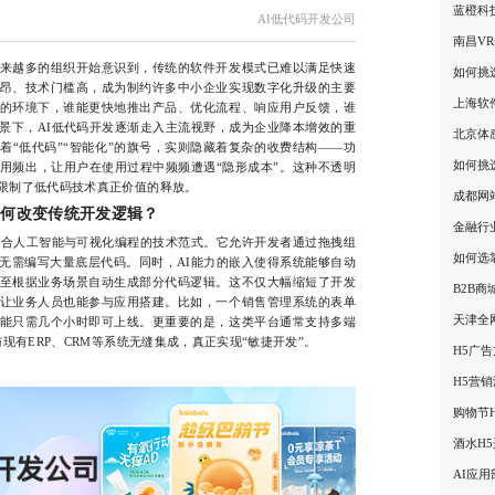
蓝橙科
AI低代码开发公司
南昌V
来越多的组织开始意识到，传统的软件开发模式已难以满足快速
如何挑
昂、技术门槛高，成为制约许多中小企业实现数字化升级的主要
上海软
的环境下，谁能更快地推出产品、优化流程、响应用户反馈，谁
景下，AI低代码开发逐渐走入主流视野，成为企业降本增效的重
北京体
着“低代码”“智能化”的旗号，实则隐藏着复杂的收费结构——功
如何挑
用频出，让用户在使用过程中频频遭遇“隐形成本”。这种不透明
限制了低代码技术真正价值的释放。
成都网
如何改变传统开发逻辑？
金融行
合人工智能与可视化编程的技术范式。它允许开发者通过拖拽组
如何选
无需编写大量底层代码。同时，AI能力的嵌入使得系统能够自动
至根据业务场景自动生成部分代码逻辑。这不仅大幅缩短了开发
B2B
让业务人员也能参与应用搭建。比如，一个销售管理系统的表单
天津全
能只需几个小时即可上线。更重要的是，这类平台通常支持多端
现有ERP、CRM等系统无缝集成，真正实现“敏捷开发”。
H5广
H5营
购物节
酒水H
AI应