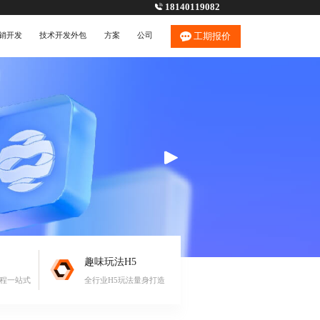
18140119082
销开发
技术开发外包
方案
公司
工期报价
趣味玩法H5
流程一站式
全行业H5玩法量身打造