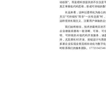
动创新”。而蓝橙科技提供的不仅仅是
真正掌握低代码思维，形成可持续的数
长远来看，这种以透明化为核心的服
关注“可持续性”而非“一次性交易”
这样坚持长期主义、注重用户体验的企
我们始终相信，技术的最终目的不是
企业都值得拥有一套清晰、可靠、可
明、可持续的AI低代码开发服务，涵
持，尤其擅长H5开发、前端设计与系
多家企业实现业务流程自动化与数字化
时联系我们的服务团队。17723342546