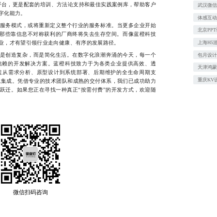
平台，更是配套的培训、方法论支持和最佳实践案例库，帮助客户
武汉微信
字化能力。
体感互
务模式，或将重新定义整个行业的服务标准。当更多企业开始
北京PP
时，那些靠信息不对称获利的厂商终将失去生存空间。而像蓝橙科技
业，才有望引领行业走向健康、有序的发展路径。
上海H5
创造复杂，而是简化生活。在数字化浪潮奔涌的今天，每一个
包月设
信赖的开发解决方案。蓝橙科技致力于为各类企业提供高效、透
天津鸿蒙
盖从需求分析、原型设计到系统部署、后期维护的全生命周期支
重庆KV
统集成。凭借专业的技术团队和成熟的交付体系，我们已成功助力
跃迁。如果您正在寻找一种真正“按需付费”的开发方式，欢迎随
微信扫码咨询