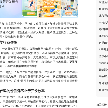
吸粉活
如何挑
北京哪
一站式
”在实际落地中并不“低”，反而在服务和维护阶段埋下诸多陷
用，却将数据导出、权限管理、定制接口等关键功能设为付费模
选择网
阶梯式收费，导致企业一旦扩大规模，账单便迅速飙升。这种做
体感游
码本应带来的“轻量化”理念。
塑行业信任
合肥H
一条截然不同的道路。公司始终坚持以用户为中心，坚持“所见
APP
一套清晰、可预测的分层定价体系。基础版面向中小型项目，按照
微信小
计费，所有价格公开透明，无隐藏条款。高级版则提供深度定制
服务，确保企业在长期使用过程中获得稳定的技术保障。更重要
小程序
买，不存在强制捆绑或隐性加价。
趣味活
，更提升了合作过程中的信任感。许多客户反馈，过去在与其
用而陷入被动；而在与蓝橙科技的合作中，从初期评估到后期运
高效H
清晰可控。这种“看得见的成本”正在成为越来越多企业选择蓝橙
如何选
如何找
代码的价值远不止于开发效率
快”和“省”。当企业能够以极低门槛快速验证新想法、试错迭
。产品经理可以第一时间响应市场变化，运营人员也能自主搭建
相关阅读
。这种去中心化的开发能力，正在推动企业从“被动响应”转向“主