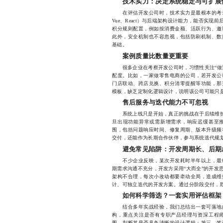
技术实力：决定系统稳定与可扩展
在评估开发公司时，技术实力是最根本的考量
Vue、React）与后端架构设计能力，能否实
积分规则配置，例如按消费金额、活跃行为、邀
此外，安全机制也不容忽视，包括防刷机制、数
基础。
案例质量比数量更重要
很多企业在考察开发公司时，习惯性关注“做过
配度。比如，一家做零售电商的公司，若开发公
门店联动、跨店兑换、积分清零提醒等功能，那
模板，缺乏定制化逻辑设计，说明该公司可能只是
售后服务与迭代能力不可忽视
系统上线只是开始，真正的挑战在于后续维护与
旦出现功能异常或需新增需求，响应迟缓甚至
围，包括问题响应时间、修复周期、版本升级频
交付，还能作为长期合作伙伴，参与系统迭代规
避免常见陷阱：开发周期长、后期
不少企业反映，某次开发耗时半年以上，最终
期需求沟通不充分，开发方采用“大而全”的开发
架构不合理，每次小改动都要牵动全局，造成维
计、可独立迭代的开发方案。通过分阶段交付，
如何科学筛选？一套实用评估框架
结合多年实战经验，我们总结出一套可落地的
构，重点关注是否有专职产品经理与资深工程
图，判断其是否具备清晰的设计逻辑；第三，签