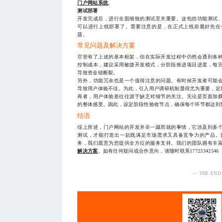
门户网站系统
。
测试部署
开发完成后，进行全面细致的测试至关重要。这包括功能测试
可以进行上线部署了。需要注意的是，在正式上线前最好先在
题。
常见问题及解决方案
尽管有了上述的基本框架，但在实际开发过程中仍然会遇到各
控制成本，建议采用敏捷开发模式，分阶段推进项目进度，每
导致资金链断裂。
另外，功能冗余也是一个值得注意的问题。有时候开发者可能
导致用户体验不佳。为此，引入用户调研机制显得尤为重要，定
再者，用户体验差往往源于缺乏对细节的关注。无论是页面加
的整体感受。因此，设定阶段性验收节点，确保每个环节都达到
结语
综上所述，门户网站的开发并非一蹴而就的事情，它涉及到多
测试，才能打造出一款既满足市场需求又具备竞争力的产品。
务，我们愿意为您提供全方位的服务支持。我们的团队拥有丰
解决方案
。如有任何疑问或合作意向，请随时联系177233425
— THE END
服务